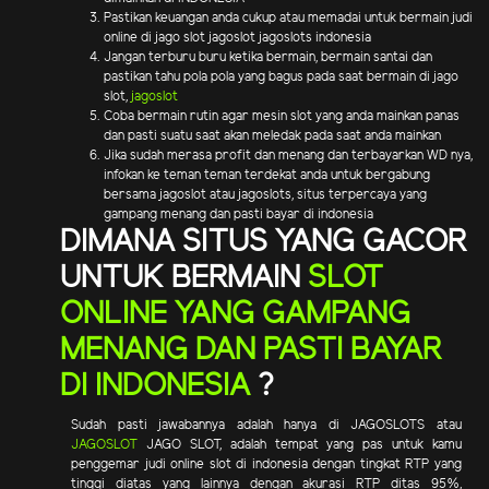
Pastikan keuangan anda cukup atau memadai untuk bermain judi
online di jago slot jagoslot jagoslots indonesia
Jangan terburu buru ketika bermain, bermain santai dan
pastikan tahu pola pola yang bagus pada saat bermain di jago
slot,
jagoslot
Coba bermain rutin agar mesin slot yang anda mainkan panas
dan pasti suatu saat akan meledak pada saat anda mainkan
Jika sudah merasa profit dan menang dan terbayarkan WD nya,
infokan ke teman teman terdekat anda untuk bergabung
bersama jagoslot atau jagoslots, situs terpercaya yang
gampang menang dan pasti bayar di indonesia
DIMANA SITUS YANG GACOR
UNTUK BERMAIN
SLOT
ONLINE YANG GAMPANG
MENANG DAN PASTI BAYAR
DI INDONESIA
?
Sudah pasti jawabannya adalah hanya di JAGOSLOTS atau
JAGOSLOT
JAGO SLOT, adalah tempat yang pas untuk kamu
penggemar judi online slot di indonesia dengan tingkat RTP yang
tinggi diatas yang lainnya dengan akurasi RTP ditas 95%,