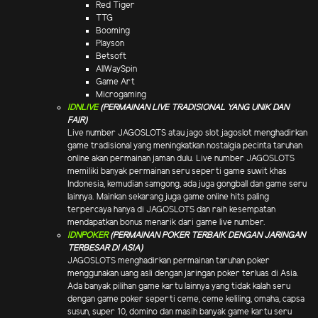
Red Tiger
TTG
Booming
Playson
Betsoft
AllWaySpin
Game Art
Microgaming
IDNLIVE
(PERMAINAN LIVE TRADISIONAL YANG UNIK DAN
FAIR)
Live number JAGOSLOTS atau jago slot jagoslot menghadirkan
game tradisional yang meningkatkan nostalgia pecinta taruhan
online akan permainan jaman dulu. Live number JAGOSLOTS
memiliki banyak permainan seru seperti game suwit khas
Indonesia, kemudian samgong, ada juga gongball dan game seru
lainnya. Mainkan sekarang juga game online hits paling
terpercaya hanya di JAGOSLOTS dan raih kesempatan
mendapatkan bonus menarik dari game live number.
IDNPOKER
(PERMAINAN POKER TERBAIK DENGAN JARINGAN
TERBESAR DI ASIA)
JAGOSLOTS menghadirkan permainan taruhan poker
menggunakan uang asli dengan jaringan poker terluas di Asia.
Ada banyak pilihan game kartu lainnya yang tidak kalah seru
dengan game poker seperti ceme, ceme keliling, omaha, capsa
susun, super 10, domino dan masih banyak game kartu seru