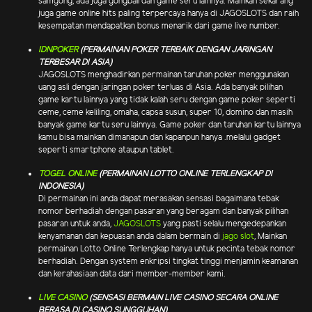
samgong, ada juga gongball dan game seru lainnya. Mainkan sekarang
juga game online hits paling terpercaya hanya di JAGOSLOTS dan raih
kesempatan mendapatkan bonus menarik dari game live number.
IDNPOKER
(PERMAINAN POKER TERBAIK DENGAN JARINGAN
TERBESAR DI ASIA)
JAGOSLOTS menghadirkan permainan taruhan poker menggunakan
uang asli dengan jaringan poker terluas di Asia. Ada banyak pilihan
game kartu lainnya yang tidak kalah seru dengan game poker seperti
ceme, ceme keliling, omaha, capsa susun, super 10, domino dan masih
banyak game kartu seru lainnya. Game poker dan taruhan kartu lainnya
kamu bisa mainkan dimanapun dan kapanpun hanya .melalui gadget
seperti smartphone ataupun tablet.
TOGEL ONLINE
(PERMAINAN LOTTO ONLINE TERLENGKAP DI
INDONESIA)
Di permainan ini anda dapat merasakan sensasi bagaimana tebak
nomor berhadiah dengan pasaran yang beragam dan banyak pilihan
pasaran untuk anda,
JAGOSLOTS
yang pasti selalu mengedepankan
kenyamanan dan kepuasan anda dalam bermain di
jago slot
, Mainkan
permainan Lotto Online Terlengkap hanya untuk pecinta tebak nomor
berhadiah. Dengan system enkripsi tingkat tinggi menjamin keamanan
dan kerahasiaan data dari member-member kami.
LIVE CASINO
(SENSASI BERMAIN LIVE CASINO SECARA ONLINE
BERASA DI CASINO SUNGGUHAN)