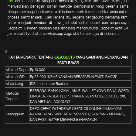
slot
online Jagoslot sangatlah berkualitas, dijamin fair 100%. Kami juga
menyediakan beragam pilihan metode pembayaran yang bekerja sama
dengan berbagai bank swasta di indonesia untuk memudahkan anda dalam
proses bertransaksi. Oleh karena itu, segera bergabung bersama kami
untuk menjadi member di situs judi slot online resmi dan terpercaya
Jagoslot. Layanan bantuan bisa langsung menghubungi Jagoslot aktif 24
jam melalui livechat atau whatsapp Jago slot terpercaya di indonesia.
g
FAKTA MENARIK TENTANG
JAGOSLOTS
YANG GAMPANG MENANG DAN
PASTI BAYAR
Minimal Depo
Rp10.000
Minimal WD
Rp25.000 *KEMENANGAN BERAPAPUN PASTI BAYAR*
Mata Uang
IDR (Indonesian Rupiah)
BERBAGAI BANK LOKAL, VIA E-WALLET (OVO, DANA, GOPAY,
Metode
LINKAJA, ) MUDAH DEPO HANYA SCAN QRIS, VOUCHER88,
Deposit
DAN VIRTUAL ACCOUNT
DEPO CEPAT, WITHDRAW CEPAT, CS ONLINE 24JAM DAN
Keunggulan
RAMAH YANG SANGAT MEMBANTU, GAMPANG MENANG,
DAN PASTI BAYAR MENANG BERAPAPUN