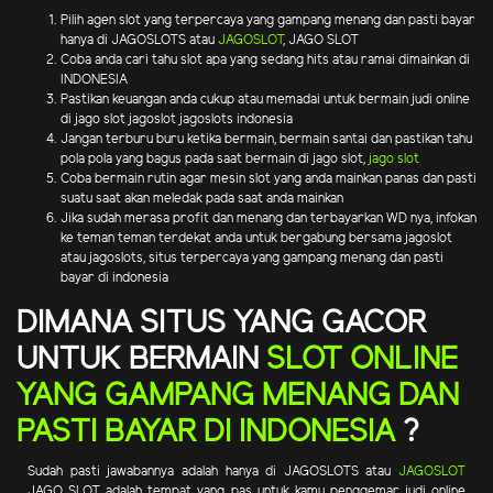
Pilih agen slot yang terpercaya yang gampang menang dan pasti bayar
hanya di JAGOSLOTS atau
JAGOSLOT
, JAGO SLOT
Coba anda cari tahu slot apa yang sedang hits atau ramai dimainkan di
INDONESIA
Pastikan keuangan anda cukup atau memadai untuk bermain judi online
di jago slot jagoslot jagoslots indonesia
Jangan terburu buru ketika bermain, bermain santai dan pastikan tahu
pola pola yang bagus pada saat bermain di jago slot,
jago slot
Coba bermain rutin agar mesin slot yang anda mainkan panas dan pasti
suatu saat akan meledak pada saat anda mainkan
Jika sudah merasa profit dan menang dan terbayarkan WD nya, infokan
ke teman teman terdekat anda untuk bergabung bersama jagoslot
atau jagoslots, situs terpercaya yang gampang menang dan pasti
bayar di indonesia
DIMANA SITUS YANG GACOR
UNTUK BERMAIN
SLOT ONLINE
YANG GAMPANG MENANG DAN
PASTI BAYAR DI INDONESIA
?
Sudah pasti jawabannya adalah hanya di JAGOSLOTS atau
JAGOSLOT
JAGO SLOT, adalah tempat yang pas untuk kamu penggemar judi online