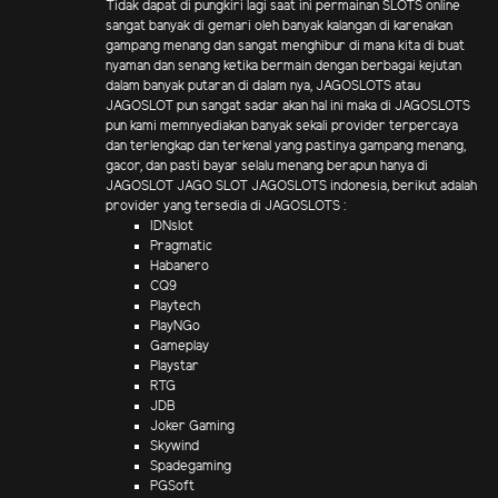
Tidak dapat di pungkiri lagi saat ini permainan SLOTS online
sangat banyak di gemari oleh banyak kalangan di karenakan
gampang menang dan sangat menghibur di mana kita di buat
nyaman dan senang ketika bermain dengan berbagai kejutan
dalam banyak putaran di dalam nya, JAGOSLOTS atau
JAGOSLOT pun sangat sadar akan hal ini maka di JAGOSLOTS
pun kami memnyediakan banyak sekali provider terpercaya
dan terlengkap dan terkenal yang pastinya gampang menang,
gacor, dan pasti bayar selalu menang berapun hanya di
JAGOSLOT JAGO SLOT JAGOSLOTS indonesia, berikut adalah
provider yang tersedia di JAGOSLOTS :
IDNslot
Pragmatic
Habanero
CQ9
Playtech
PlayNGo
Gameplay
Playstar
RTG
JDB
Joker Gaming
Skywind
Spadegaming
PGSoft