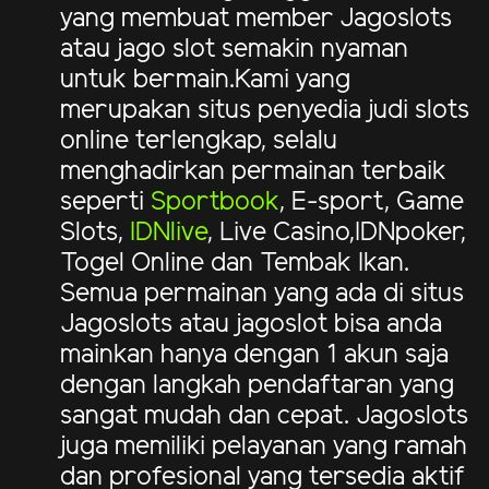
yang membuat member Jagoslots
atau jago slot semakin nyaman
untuk bermain.Kami yang
merupakan situs penyedia judi slots
online terlengkap, selalu
menghadirkan permainan terbaik
seperti
Sportbook
, E-sport, Game
Slots,
IDNlive
, Live Casino,IDNpoker,
Togel Online dan Tembak Ikan.
Semua permainan yang ada di situs
Jagoslots atau jagoslot bisa anda
mainkan hanya dengan 1 akun saja
dengan langkah pendaftaran yang
sangat mudah dan cepat. Jagoslots
juga memiliki pelayanan yang ramah
dan profesional yang tersedia aktif