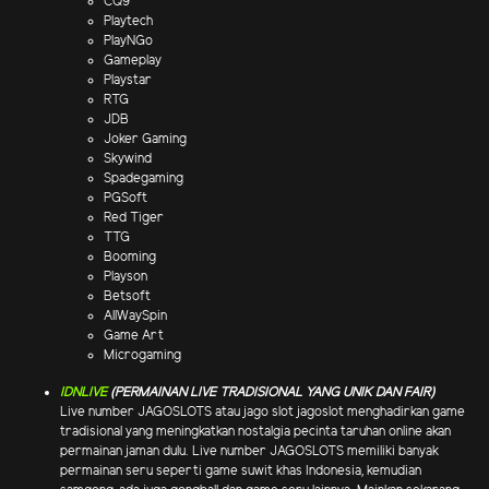
CQ9
Playtech
PlayNGo
Gameplay
Playstar
RTG
JDB
Joker Gaming
Skywind
Spadegaming
PGSoft
Red Tiger
TTG
Booming
Playson
Betsoft
AllWaySpin
Game Art
Microgaming
IDNLIVE
(PERMAINAN LIVE TRADISIONAL YANG UNIK DAN FAIR)
Live number JAGOSLOTS atau jago slot jagoslot menghadirkan game
tradisional yang meningkatkan nostalgia pecinta taruhan online akan
permainan jaman dulu. Live number JAGOSLOTS memiliki banyak
permainan seru seperti game suwit khas Indonesia, kemudian